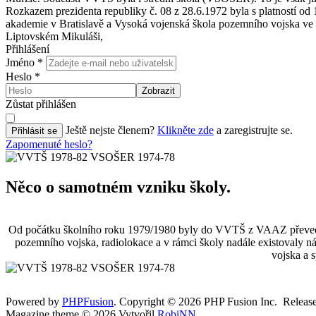
Rozkazem prezidenta republiky č. 08 z 28.6.1972 byla s platností od
akademie v Bratislavě a Vysoká vojenská škola pozemního vojska ve 
Liptovském Mikuláši,
Přihlášení
Jméno
*
Heslo
*
Zobrazit
Zůstat přihlášen
Ještě nejste členem?
Klikněte zde
a zaregistrujte se.
Přihlásit se
Zapomenuté heslo?
Něco o samotném vzniku školy.
Od počátku školního roku 1979/1980 byly do VVTŠ z VAAZ převedeny
pozemního vojska, radiolokace a v rámci školy nadále existovaly n
vojska a 
Powered by
PHPFusion
. Copyright © 2026 PHP Fusion Inc. Released
Magazine theme © 2026 Vytvořil
RobiNN