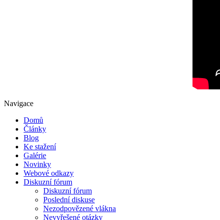
Navigace
Domů
Články
Blog
Ke stažení
Galérie
Novinky
Webové odkazy
Diskuzní fórum
Diskuzní fórum
Poslední diskuse
Nezodpovězené vlákna
Nevyřešené otázky