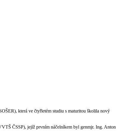
SOŠER), která ve čtyřletém studiu s maturitou školila nový
VVTŠ ČSSP), jejíž prvním náčelníkem byl genmjr. Ing. Anton