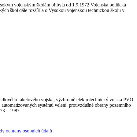
vysokým vojenským školám přibyla od 1.9.1972 Vojenská politická
ých škol dále rozšířila o Vysokou vojenskou technickou školu v
adlového raketového vojska, výzbrojně elektrotechnický vojska PVO
e a automatizovaných systémů velení, protivzdušné obrany pozemního
973 – 1987
dy ochrany osobních údajů