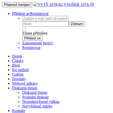
Přepnout navigaci
Přihlásit se/Registrovat
Zobrazit
Zůstat přihlášen
Přihlásit se
Zapomenuté heslo?
Registrovat
Domů
Články
Blog
Ke stažení
Galérie
Novinky
Webové odkazy
Diskuzní fórum
Diskuzní fórum
Poslední diskuse
Nezodpovězené vlákna
Nevyřešené otázky
Kontakt