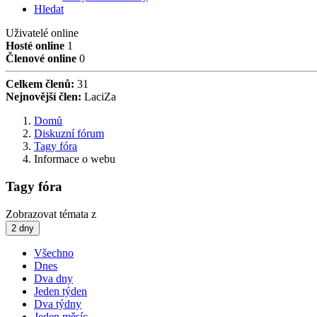
Hledat
Uživatelé online
Hosté online
1
Členové online
0
Celkem členů:
31
Nejnovější člen:
LaciZa
Domů
Diskuzní fórum
Tagy fóra
Informace o webu
Tagy fóra
Zobrazovat témata z
2 dny
Všechno
Dnes
Dva dny
Jeden týden
Dva týdny
Jeden měsíc