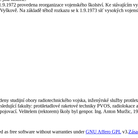
 1.9.1972 provedena reorganizace vojenského školství. Ke stávajícím 
Vyškově. Na základě téhož rozkazu se k 1.9.1973 síť vysokých vojensk
 studijní obory radiotechnického vojska, inženýrské služby protilet
ásledující fakulty: protiletadlové raketové techniky PVOS, radiolokac
spojovací. Velitelem (rektorem) školy byl genpor. Ing. Anton Muržic, 1
 as free software without warranties under
GNU Affero GPL
v3.
Zása