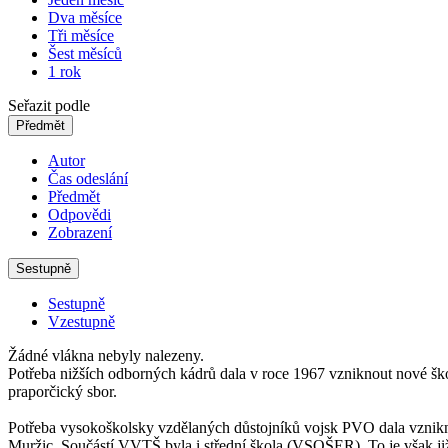
Dva měsíce
Tři měsíce
Šest měsíců
1 rok
Seřazit podle
Předmět
Autor
Čas odeslání
Předmět
Odpovědi
Zobrazení
Sestupně
Sestupně
Vzestupně
Žádné vlákna nebyly nalezeny.
Potřeba nižších odborných kádrů dala v roce 1967 vzniknout nové škol
praporčický sbor.
Potřeba vysokoškolsky vzdělaných důstojníků vojsk PVO dala vznikn
Muržic. Součástí VVTŠ byla i střední škola (VSOŠER). To je však již 