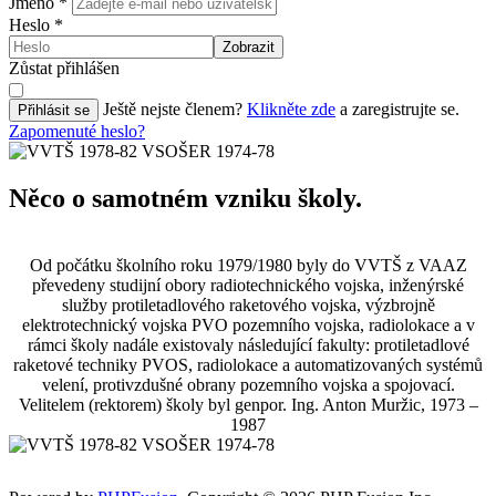
Jméno
*
Heslo
*
Zobrazit
Zůstat přihlášen
Ještě nejste členem?
Klikněte zde
a zaregistrujte se.
Přihlásit se
Zapomenuté heslo?
Něco o samotném vzniku školy.
Od počátku školního roku 1979/1980 byly do VVTŠ z VAAZ
převedeny studijní obory radiotechnického vojska, inženýrské
služby protiletadlového raketového vojska, výzbrojně
elektrotechnický vojska PVO pozemního vojska, radiolokace a v
rámci školy nadále existovaly následující fakulty: protiletadlové
raketové techniky PVOS, radiolokace a automatizovaných systémů
velení, protivzdušné obrany pozemního vojska a spojovací.
Velitelem (rektorem) školy byl genpor. Ing. Anton Muržic, 1973 –
1987