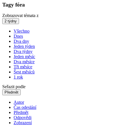
Tagy fóra
Zobrazovat témata z
2 týdny
Všechno
Dnes
Dva dny
Jeden týden
Dva týdny
Jeden měsíc
Dva měsíce
Tři měsíce
Šest měsíců
1 rok
Seřazit podle
Předmět
Autor
Čas odeslání
Předmět
Odpovědi
Zobrazení