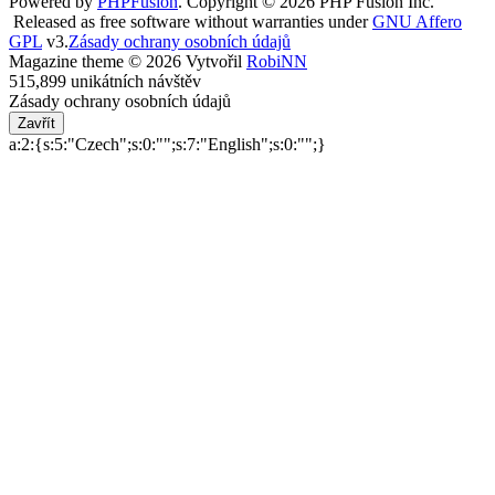
Powered by
PHPFusion
. Copyright © 2026 PHP Fusion Inc.
Released as free software without warranties under
GNU Affero
GPL
v3.
Zásady ochrany osobních údajů
Magazine theme © 2026 Vytvořil
RobiNN
515,899 unikátních návštěv
Zásady ochrany osobních údajů
Zavřít
a:2:{s:5:"Czech";s:0:"";s:7:"English";s:0:"";}