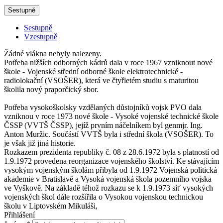
Sestupně
Sestupně
Vzestupně
Žádné vlákna nebyly nalezeny.
Potřeba nižších odborných kádrů dala v roce 1967 vzniknout nové
škole - Vojenské střední odborné škole elektrotechnické -
radiolokační (VSOŠER), která ve čtyřletém studiu s maturitou
školila nový praporčický sbor.
Potřeba vysokoškolsky vzdělaných důstojníků vojsk PVO dala
vzniknou v roce 1973 nové škole - Vysoké vojenské technické škole
ČSSP (VVTŠ ČSSP), jejíž prvním náčelníkem byl genmjr. Ing.
Anton Muržic. Součástí VVTŠ byla i střední škola (VSOŠER). To
je však již jiná historie.
Rozkazem prezidenta republiky č. 08 z 28.6.1972 byla s platností od
1.9.1972 provedena reorganizace vojenského školství. Ke stávajícím
vysokým vojenským školám přibyla od 1.9.1972 Vojenská politická
akademie v Bratislavě a Vysoká vojenská škola pozemního vojska
ve Vyškově. Na základě téhož rozkazu se k 1.9.1973 síť vysokých
vojenských škol dále rozšířila o Vysokou vojenskou technickou
školu v Liptovském Mikuláši,
Přihlášení