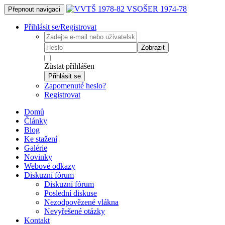
Přepnout navigaci
Přihlásit se/Registrovat
Zobrazit
Zůstat přihlášen
Přihlásit se
Zapomenuté heslo?
Registrovat
Domů
Články
Blog
Ke stažení
Galérie
Novinky
Webové odkazy
Diskuzní fórum
Diskuzní fórum
Poslední diskuse
Nezodpovězené vlákna
Nevyřešené otázky
Kontakt