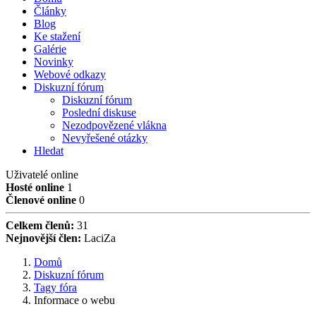
Články
Blog
Ke stažení
Galérie
Novinky
Webové odkazy
Diskuzní fórum
Diskuzní fórum
Poslední diskuse
Nezodpovězené vlákna
Nevyřešené otázky
Hledat
Uživatelé online
Hosté online
1
Členové online
0
Celkem členů:
31
Nejnovější člen:
LaciZa
Domů
Diskuzní fórum
Tagy fóra
Informace o webu