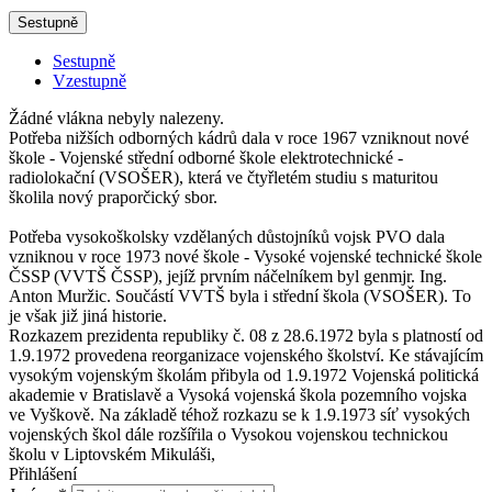
Sestupně
Sestupně
Vzestupně
Žádné vlákna nebyly nalezeny.
Potřeba nižších odborných kádrů dala v roce 1967 vzniknout nové
škole - Vojenské střední odborné škole elektrotechnické -
radiolokační (VSOŠER), která ve čtyřletém studiu s maturitou
školila nový praporčický sbor.
Potřeba vysokoškolsky vzdělaných důstojníků vojsk PVO dala
vzniknou v roce 1973 nové škole - Vysoké vojenské technické škole
ČSSP (VVTŠ ČSSP), jejíž prvním náčelníkem byl genmjr. Ing.
Anton Muržic. Součástí VVTŠ byla i střední škola (VSOŠER). To
je však již jiná historie.
Rozkazem prezidenta republiky č. 08 z 28.6.1972 byla s platností od
1.9.1972 provedena reorganizace vojenského školství. Ke stávajícím
vysokým vojenským školám přibyla od 1.9.1972 Vojenská politická
akademie v Bratislavě a Vysoká vojenská škola pozemního vojska
ve Vyškově. Na základě téhož rozkazu se k 1.9.1973 síť vysokých
vojenských škol dále rozšířila o Vysokou vojenskou technickou
školu v Liptovském Mikuláši,
Přihlášení