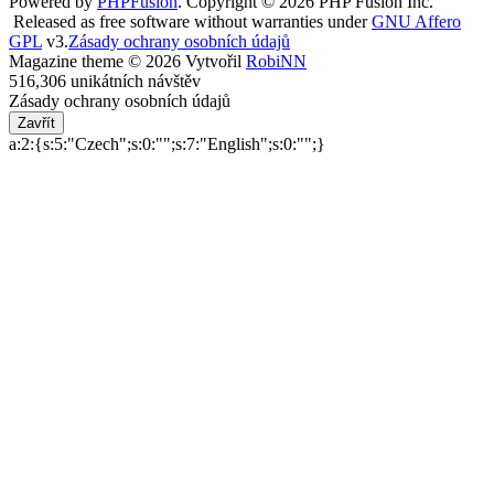
Powered by
PHPFusion
. Copyright © 2026 PHP Fusion Inc.
Released as free software without warranties under
GNU Affero
GPL
v3.
Zásady ochrany osobních údajů
Magazine theme © 2026 Vytvořil
RobiNN
516,306 unikátních návštěv
Zásady ochrany osobních údajů
Zavřít
a:2:{s:5:"Czech";s:0:"";s:7:"English";s:0:"";}