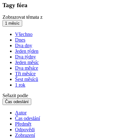
Tagy fóra
Zobrazovat témata z
1 měsíc
Všechno
Dnes
Dva dny
Jeden týden
Dva týdny
Jeden měsíc
Dva měsíce
Tři měsíce
Šest měsíců
1 rok
Seřazit podle
Čas odeslání
Autor
Čas odeslání
Předmět
Odpovědi
Zobrazení