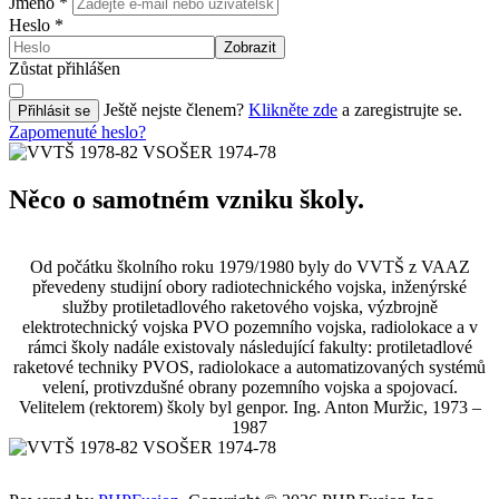
Jméno
*
Heslo
*
Zobrazit
Zůstat přihlášen
Ještě nejste členem?
Klikněte zde
a zaregistrujte se.
Přihlásit se
Zapomenuté heslo?
Něco o samotném vzniku školy.
Od počátku školního roku 1979/1980 byly do VVTŠ z VAAZ
převedeny studijní obory radiotechnického vojska, inženýrské
služby protiletadlového raketového vojska, výzbrojně
elektrotechnický vojska PVO pozemního vojska, radiolokace a v
rámci školy nadále existovaly následující fakulty: protiletadlové
raketové techniky PVOS, radiolokace a automatizovaných systémů
velení, protivzdušné obrany pozemního vojska a spojovací.
Velitelem (rektorem) školy byl genpor. Ing. Anton Muržic, 1973 –
1987