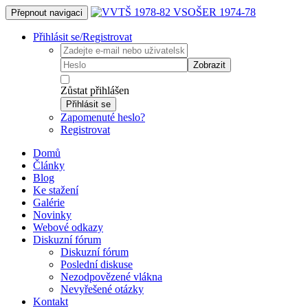
Přepnout navigaci
Přihlásit se/Registrovat
Zobrazit
Zůstat přihlášen
Přihlásit se
Zapomenuté heslo?
Registrovat
Domů
Články
Blog
Ke stažení
Galérie
Novinky
Webové odkazy
Diskuzní fórum
Diskuzní fórum
Poslední diskuse
Nezodpovězené vlákna
Nevyřešené otázky
Kontakt