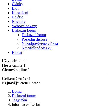
Články
Blog
Ke stažení
Galérie
Novinky
Webové odkazy
Diskuzní fórum
Diskuzní fórum
Poslední diskuse
Nezodpovězené vlákna
Nevyřešené otázky
Hledat
Uživatelé online
Hosté online
1
Členové online
0
Celkem členů:
31
Nejnovější člen:
LaciZa
Domů
Diskuzní fórum
Tagy fóra
Informace o webu