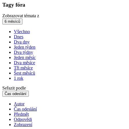
Tagy fóra
Zobrazovat témata z
6 měsíců
Všechno
Dnes
Dva dny
Jeden týden
Dva týdny
Jeden měsíc
Dva měsíce
Tři měsíce
Šest měsíců
1 rok
Seřazit podle
Čas odeslání
Autor
Čas odeslání
Předmět
Odpovědi
Zobrazení