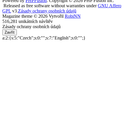
Powered by
PHPFusion
. Copyright © 2026 PHP Fusion Inc.
Released as free software without warranties under
GNU Affero
GPL
v3.
Zásady ochrany osobních údajů
Magazine theme © 2026 Vytvořil
RobiNN
516,281 unikátních návštěv
Zásady ochrany osobních údajů
Zavřít
a:2:{s:5:"Czech";s:0:"";s:7:"English";s:0:"";}