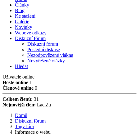
Články
Blog
Ke stažení
Galérie
Novinky
Webové odkazy
Diskuzní fórum
Diskuzní fórum
Poslední diskuse
Nezodpovězené vlákna
Nevyřešené otázky
Hledat
Uživatelé online
Hosté online
1
Členové online
0
Celkem členů:
31
Nejnovější člen:
LaciZa
Domů
Diskuzní fórum
Tagy fóra
Informace o webu