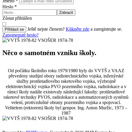
Jméno
*
Heslo
*
Zobrazit
Zůstat přihlášen
Ještě nejste členem?
Klikněte zde
a zaregistrujte se.
Přihlásit se
Zapomenuté heslo?
Něco o samotném vzniku školy.
Od počátku školního roku 1979/1980 byly do VVTŠ z VAAZ
převedeny studijní obory radiotechnického vojska, inženýrské
služby protiletadlového raketového vojska, výzbrojně
elektrotechnický vojska PVO pozemního vojska, radiolokace a v
rámci školy nadále existovaly následující fakulty: protiletadlové
raketové techniky PVOS, radiolokace a automatizovaných systémů
velení, protivzdušné obrany pozemního vojska a spojovací.
Velitelem (rektorem) školy byl genpor. Ing. Anton Muržic, 1973 –
1987