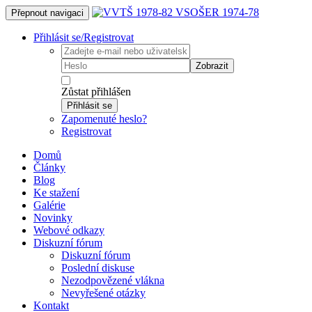
Přepnout navigaci
Přihlásit se/Registrovat
Zobrazit
Zůstat přihlášen
Přihlásit se
Zapomenuté heslo?
Registrovat
Domů
Články
Blog
Ke stažení
Galérie
Novinky
Webové odkazy
Diskuzní fórum
Diskuzní fórum
Poslední diskuse
Nezodpovězené vlákna
Nevyřešené otázky
Kontakt