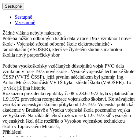
Sestupně
Sestupně
Vzestupně
Žádné vlákna nebyly nalezeny.
Potřeba nižších odborných kádrů dala v roce 1967 vzniknout nové
škole - Vojenské střední odborné škole elektrotechnické -
radiolokační (VSOŠER), která ve čtyřletém studiu s maturitou
školila nový praporčický sbor.
Potřeba vysokoškolsky vzdělaných důstojníků vojsk PVO dala
vzniknou v roce 1973 nové škole - Vysoké vojenské technické škole
ČSSP (VVTŠ ČSSP), jejíž prvním náčelníkem byl genmjr. Ing.
Anton Muržic. Součástí VVTŠ byla i střední škola (VSOŠER). To
je však již jiná historie.
Rozkazem prezidenta republiky č. 08 z 28.6.1972 byla s platností od
1.9.1972 provedena reorganizace vojenského školství. Ke stávajícím
vysokým vojenským školám přibyla od 1.9.1972 Vojenská politická
akademie v Bratislavě a Vysoká vojenská škola pozemního vojska
ve Vyškově. Na základě téhož rozkazu se k 1.9.1973 síť vysokých
vojenských škol dále rozšířila o Vysokou vojenskou technickou
školu v Liptovském Mikuláši,
Přihlášení