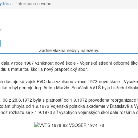
y fóra
Informace o webu
e
Žádné vlákna nebyly nalezeny.
dala v roce 1967 vzniknout nové škole - Vojenské střední odborné škol
iu s maturitou školila nový praporčický sbor.
h důstojníků vojsk PVO dala vzniknou v roce 1973 nové škole - Vysok
íkem byl genmjr. Ing. Anton Muržic. Součástí VVTŠ byla i střední škola
 08 z 28.6.1972 byla s platností od 1.9.1972 provedena reorganizace 
olám přibyla od 1.9.1972 Vojenská politická akademie v Bratislavě a 
hož rozkazu se k 1.9.1973 síť vysokých vojenských škol dále rozšířila