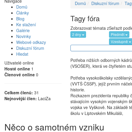
Navigace
Domů
Diskuzní fórum
Tag
Domů
Články
Tagy fóra
Blog
Ke stažení
Zobrazovat témata z
Seřazit podl
Galérie
2 dny
Předmět
Novinky
Vzestupně
Webové odkazy
Diskuzní fórum
Hledat
Potřeba nižších odborných kádrů 
Uživatelé online
(VSOŠER), která ve čtyřletém stud
Hosté online
1
Členové online
0
Potřeba vysokoškolsky vzdělanýc
(VVTŠ ČSSP), jejíž prvním náčeln
historie.
Celkem členů:
31
Rozkazem prezidenta republiky č.
Nejnovější člen:
LaciZa
stávajícím vysokým vojenským šk
vojska ve Vyškově. Na základě té
školu v Liptovském Mikuláši,
Něco o samotném vzniku