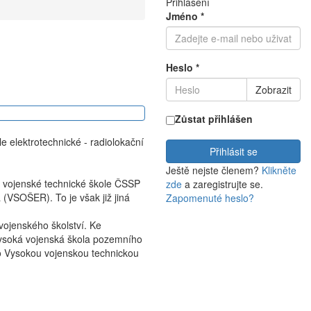
Přihlášení
Jméno
*
Heslo
*
Zobrazit
Zůstat přihlášen
e elektrotechnické - radiolokační
Přihlásit se
Ještě nejste členem?
Klikněte
é vojenské technické škole ČSSP
zde
a zaregistrujte se.
 (VSOŠER). To je však již jiná
Zapomenuté heslo?
vojenského školství. Ke
Vysoká vojenská škola pozemního
 o Vysokou vojenskou technickou