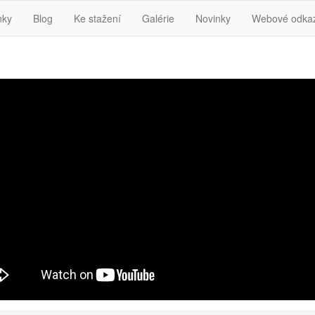
nky
Blog
Ke stažení
Galérie
Novinky
Webové odka