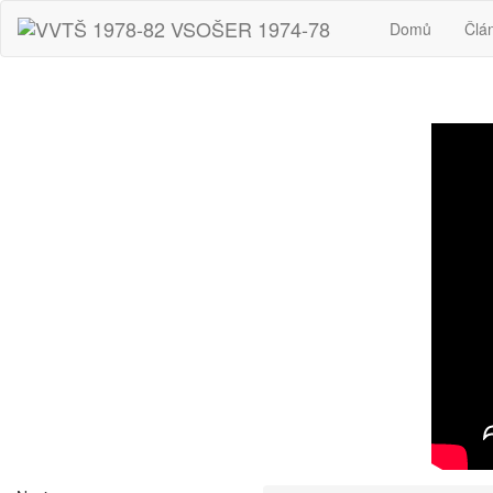
Domů
Člá