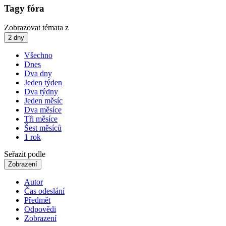
Tagy fóra
Zobrazovat témata z
2 dny
Všechno
Dnes
Dva dny
Jeden týden
Dva týdny
Jeden měsíc
Dva měsíce
Tři měsíce
Šest měsíců
1 rok
Seřazit podle
Zobrazení
Autor
Čas odeslání
Předmět
Odpovědi
Zobrazení