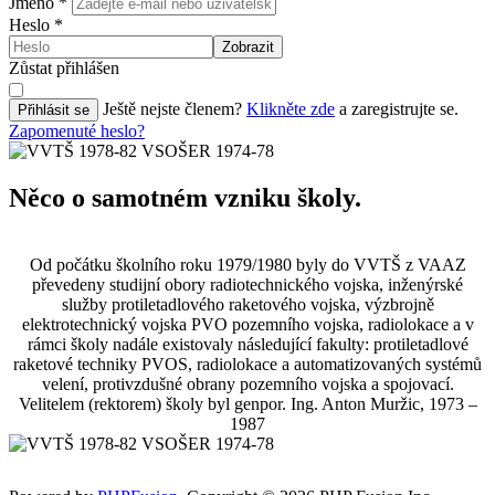
Jméno
*
Heslo
*
Zobrazit
Zůstat přihlášen
Ještě nejste členem?
Klikněte zde
a zaregistrujte se.
Přihlásit se
Zapomenuté heslo?
Něco o samotném vzniku školy.
Od počátku školního roku 1979/1980 byly do VVTŠ z VAAZ
převedeny studijní obory radiotechnického vojska, inženýrské
služby protiletadlového raketového vojska, výzbrojně
elektrotechnický vojska PVO pozemního vojska, radiolokace a v
rámci školy nadále existovaly následující fakulty: protiletadlové
raketové techniky PVOS, radiolokace a automatizovaných systémů
velení, protivzdušné obrany pozemního vojska a spojovací.
Velitelem (rektorem) školy byl genpor. Ing. Anton Muržic, 1973 –
1987