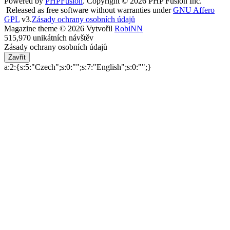
Powered by
PHPFusion
. Copyright © 2026 PHP Fusion Inc.
Released as free software without warranties under
GNU Affero
GPL
v3.
Zásady ochrany osobních údajů
Magazine theme © 2026 Vytvořil
RobiNN
515,970 unikátních návštěv
Zásady ochrany osobních údajů
Zavřít
a:2:{s:5:"Czech";s:0:"";s:7:"English";s:0:"";}