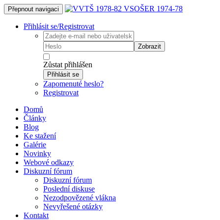
Přepnout navigaci
Přihlásit se/Registrovat
Zobrazit
Zůstat přihlášen
Přihlásit se
Zapomenuté heslo?
Registrovat
Domů
Články
Blog
Ke stažení
Galérie
Novinky
Webové odkazy
Diskuzní fórum
Diskuzní fórum
Poslední diskuse
Nezodpovězené vlákna
Nevyřešené otázky
Kontakt