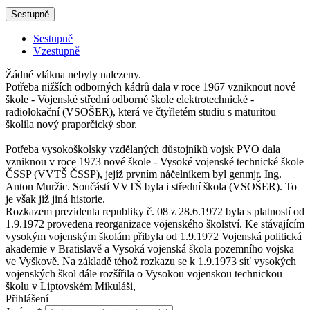
Sestupně
Sestupně
Vzestupně
Žádné vlákna nebyly nalezeny.
Potřeba nižších odborných kádrů dala v roce 1967 vzniknout nové
škole - Vojenské střední odborné škole elektrotechnické -
radiolokační (VSOŠER), která ve čtyřletém studiu s maturitou
školila nový praporčický sbor.
Potřeba vysokoškolsky vzdělaných důstojníků vojsk PVO dala
vzniknou v roce 1973 nové škole - Vysoké vojenské technické škole
ČSSP (VVTŠ ČSSP), jejíž prvním náčelníkem byl genmjr. Ing.
Anton Muržic. Součástí VVTŠ byla i střední škola (VSOŠER). To
je však již jiná historie.
Rozkazem prezidenta republiky č. 08 z 28.6.1972 byla s platností od
1.9.1972 provedena reorganizace vojenského školství. Ke stávajícím
vysokým vojenským školám přibyla od 1.9.1972 Vojenská politická
akademie v Bratislavě a Vysoká vojenská škola pozemního vojska
ve Vyškově. Na základě téhož rozkazu se k 1.9.1973 síť vysokých
vojenských škol dále rozšířila o Vysokou vojenskou technickou
školu v Liptovském Mikuláši,
Přihlášení