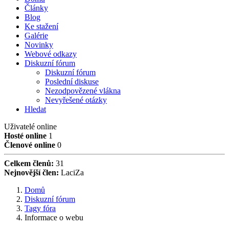
Články
Blog
Ke stažení
Galérie
Novinky
Webové odkazy
Diskuzní fórum
Diskuzní fórum
Poslední diskuse
Nezodpovězené vlákna
Nevyřešené otázky
Hledat
Uživatelé online
Hosté online
1
Členové online
0
Celkem členů:
31
Nejnovější člen:
LaciZa
Domů
Diskuzní fórum
Tagy fóra
Informace o webu